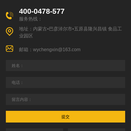
400-0478-577
服务热线：
地址：内蒙古•巴彦淖尔市•五原县隆兴昌镇 食品工
业园区
邮箱：wychengxin@163.com