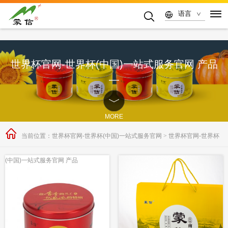
世界杯官网
语言
世界杯官网-世界杯(中国)一站式服务官网 产品
MORE
当前位置：
世界杯官网-世界杯(中国)一站式服务官网
>
世界杯官网-世界杯
(中国)一站式服务官网 产品