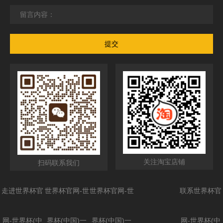
关注淘宝店铺
扫码联系我们
走进世界杯官
世界杯官网-世
世界杯官网-世
联系世界杯官
网-世界杯(中
界杯(中国)一
界杯(中国)一
网-世界杯(中