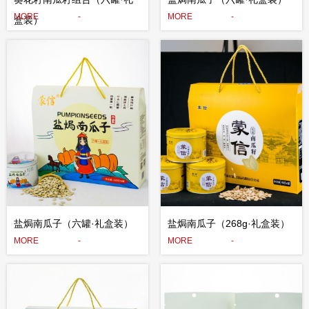
MORE
MORE
盒装）
盐焗南瓜子（六罐·礼盒装）
盐焗南瓜子（268g·礼盒装）
MORE
MORE