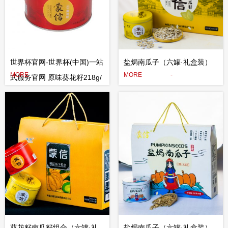
世界杯官网-世界杯(中国)一站
盐焗南瓜子（六罐·礼盒装）
MORE
MORE
式服务官网 原味葵花籽218g/
罐
葵花籽南瓜籽组合（六罐·礼
盐焗南瓜子（六罐·礼盒装）